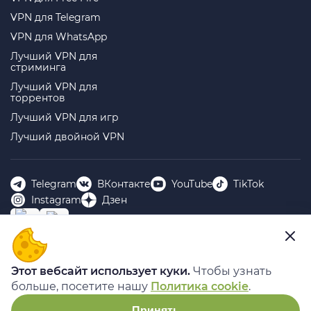
VPN для Telegram
VPN для WhatsApp
Лучший VPN для
стриминга
Лучший VPN для
торрентов
Лучший VPN для игр
Лучший двойной VPN
Telegram
ВКонтакте
YouTube
TikTok
Instagram
Дзен
ООО “БИГ ДАТА” 143401, МОСКОВСКАЯ ОБЛАСТЬ, Г.О.
Этот вебсайт использует куки.
Чтобы узнать
КРАСНОГОРСК, Г КРАСНОГОРСК, Б-Р КРАСНОГОРСКИЙ,
больше, посетите нашу
Политика cookie
.
Д. 9, ПОМЕЩ. XII ИНН 5024249162 КПП 502401001
© 2026 Planet VPN. Все права защищены.
Принять