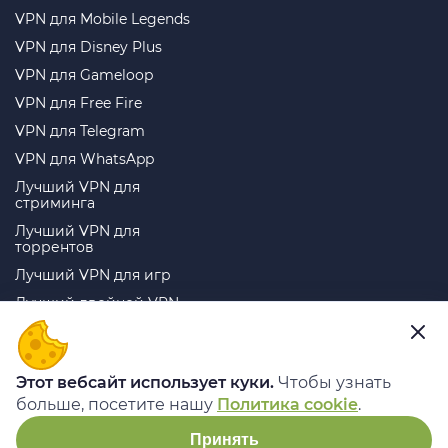
VPN для Mobile Legends
VPN для Disney Plus
VPN для Gameloop
VPN для Free Fire
VPN для Telegram
VPN для WhatsApp
Лучший VPN для
стриминга
Лучший VPN для
торрентов
Лучший VPN для игр
Лучший двойной VPN
Telegram
ВКонтакте
YouTube
TikTok
Этот вебсайт использует куки.
Чтобы узнать
Instagram
Дзен
больше, посетите нашу
Политика cookie
.
Принять