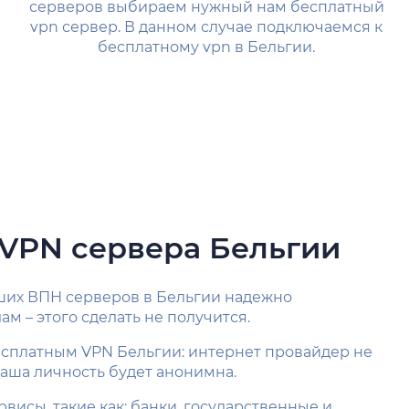
серверов выбираем нужный нам бесплатный
vpn сервер. В данном случае подключаемся к
бесплатному vpn в Бельгии.
VPN сервера Бельгии
наших ВПН серверов в Бельгии надежно
м – этого сделать не получится.
есплатным VPN Бельгии: интернет провайдер не
ваша личность будет анонимна.
исы, такие как: банки, государственные и