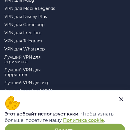
VPN для Pubg
VPN для Mobile Legends
VPN для Disney Plus
VPN для Gameloop
VPN для Free Fire
VPN для Telegram
VPN для WhatsApp
Лучший VPN для
стриминга
Лучший VPN для
торрентов
Лучший VPN для игр
Лучший двойной VPN
Telegram
ВКонтакте
YouTube
TikTok
Этот вебсайт использует куки.
Чтобы узнать
Instagram
Дзен
больше, посетите нашу
Политика cookie
.