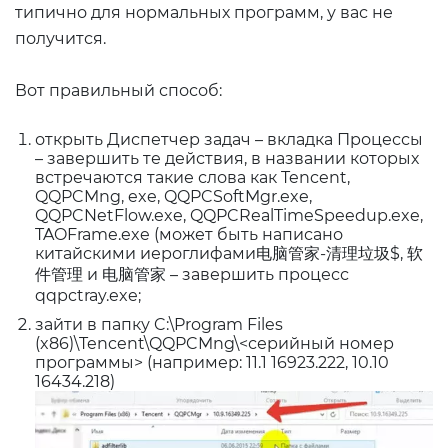
типично для нормальных программ, у вас не
получится.
Вот правильный способ:
открыть Диспетчер задач – вкладка Процессы
– завершить те действия, в названии которых
встречаются такие слова как Tencent,
QQPCMng, exe, QQPCSoftMgr.exe,
QQPCNetFlow.exe, QQPCRealTimeSpeedup.exe,
TAOFrame.exe (может быть написано
китайскими иероглифами电脑管家-清理垃圾$, 软
件管理 и 电脑管家 – завершить процесс
qqpctray.exe;
зайти в папку C:\Program Files
(x86)\Tencent\QQPCMng\<серийный номер
программы> (например: 11.1 16923.222, 10.10
16434.218)