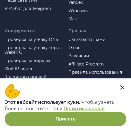
Наша сеть VPN
Yandex
VPN-бот для Telegram
Windows
Mac
Инструменты
Про нас
Проверка на утечку DNS
Связаться с нами
Проверка на утечку через
О нас
WebRTC
Вакансии
Проверка на вирусы
Affiliate Program
Мой IP-адрес
Правила использования
Генератор паролей
Политика возврата
средств
Преимущества
Политика
VPN для Roblox
конфиденциальности
Этот вебсайт использует куки.
Чтобы узнать
VPN для Warzone
Поддержка 24/7
больше, посетите нашу
Политика cookie
.
VPN для Netflix
Блог
Принять
VPN для Twitter
VPN для Reddit