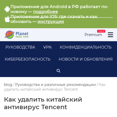
Приложение для Android в РФ работает по-
новому —
подробнее
Приложение для iOS: где скачать и как
обновить —
инструкция
SALE
Premium
РУКОВОДСТВА
VPN
КОНФИДЕНЦИАЛЬНОСТЬ
КИБЕРБЕЗОПАСНОСТЬ
НОВОСТИ И ОБНОВЛЕНИЯ
blog
/
Руководства и различные рекомендации
/
Как
удалить китайский антивирус Tencent
Как удалить китайский
антивирус Tencent