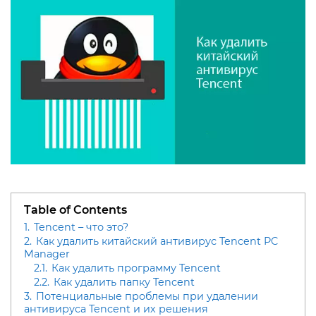
Table of Contents
1.
Tencent – что это?
2.
Как удалить китайский антивирус Tencent PC
Manager
2.1.
Как удалить программу Tencent
2.2.
Как удалить папку Tencent
3.
Потенциальные проблемы при удалении
антивируса Tencent и их решения