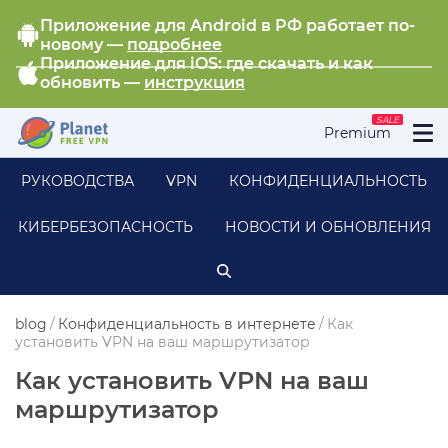
Приложение для Android в РФ работает по-
новому —
подробнее
Приложение для iOS: где скачать и как
обновить —
инструкция
SALE
Premium
РУКОВОДСТВА
VPN
КОНФИДЕНЦИАЛЬНОСТЬ
КИБЕРБЕЗОПАСНОСТЬ
НОВОСТИ И ОБНОВЛЕНИЯ
blog
/
Конфиденциальность в интернете
/
Как
установить VPN на ваш маршрутизатор
Как установить VPN на ваш
маршрутизатор