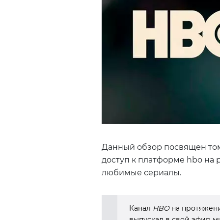
Данный обзор посвящен том
доступ к платформе hbo на 
любимые сериалы.
Канал
HBO
на протяжени
выпускал в свой эфир м