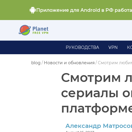
Приложение для Android в РФ работ
РУКОВОДСТВА
VPN
К
blog
/
Новости и обновления
/
Смотрим любим
Смотрим 
сериалы о
платформ
Александр Матросо