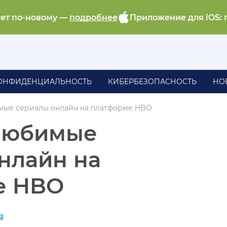
ает по-новому —
подробнее
Приложение для iOS: 
ОНФИДЕНЦИАЛЬНОСТЬ
КИБЕРБЕЗОПАСНОСТЬ
НО
ые сериалы онлайн на платформе HBO
любимые
нлайн на
е HBO
в