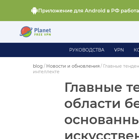
Приложение для Android в РФ работ
РУКОВОДСТВА
VPN
К
blog
/
Новости и обновления
/
Главные тенден
интеллекте
Главные т
области б
основанны
искусстве