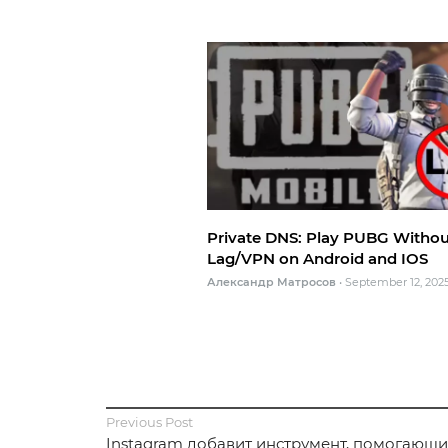
Private DNS: Play PUBG Withou
Lag/VPN on Android and IOS
Александр Матросов
•
September 12, 202
Previous Post
Instagram добавит инструмент, помогающ