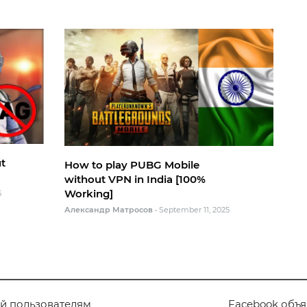
t
How to play PUBG Mobile
without VPN in India [100%
Working]
5
Александр Матросов
•
September 11, 2025
ий пользователям
Facebook объя