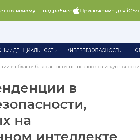
ает по-новому —
подробнее
Приложение для iOS: 
ОНФИДЕНЦИАЛЬНОСТЬ
КИБЕРБЕЗОПАСНОСТЬ
НО
ции в области безопасности, основанных на искусственном
енденции в
езопасности,
х на
нном интеллекте