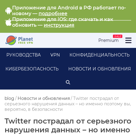
Приложение для Android в РФ работает по-
новому —
подробнее
Приложение для iOS: где скачать и как
обновить —
инструкция
SALE
Premium
РУКОВОДСТВА
VPN
КОНФИДЕНЦИАЛЬНОСТЬ
КИБЕРБЕЗОПАСНОСТЬ
НОВОСТИ И ОБНОВЛЕНИЯ
blog
/
Новости и обновления
/
Twitter пострадал от
серьезного нарушения данных – но именно поэтому вы,
вероятно, в безопасности
Twitter пострадал от серьезного
нарушения данных – но именно