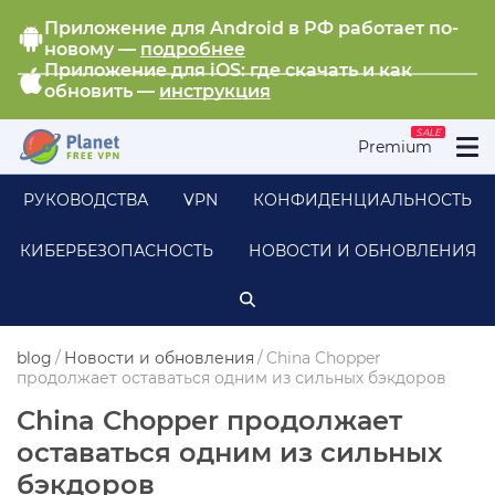
Приложение для Android в РФ работает по-
новому —
подробнее
Приложение для iOS: где скачать и как
обновить —
инструкция
SALE
Premium
РУКОВОДСТВА
VPN
КОНФИДЕНЦИАЛЬНОСТЬ
КИБЕРБЕЗОПАСНОСТЬ
НОВОСТИ И ОБНОВЛЕНИЯ
blog
/
Новости и обновления
/
China Chopper
продолжает оставаться одним из сильных бэкдоров
China Chopper продолжает
оставаться одним из сильных
бэкдоров