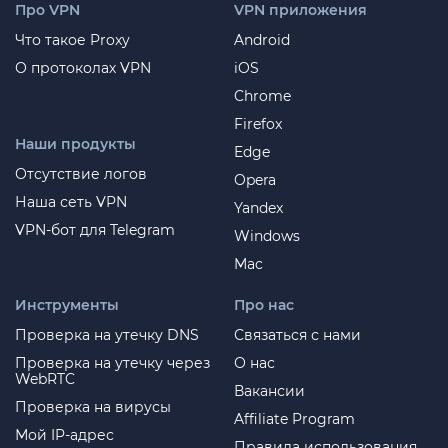
Про VPN
VPN приложения
Что такое Proxy
Android
О протоколах VPN
iOS
Chrome
Firefox
Наши продукты
Edge
Отсутствие логов
Opera
Наша сеть VPN
Yandex
VPN-бот для Telegram
Windows
Mac
Инструменты
Про нас
Проверка на утечку DNS
Связаться с нами
Проверка на утечку через
О нас
WebRTC
Вакансии
Проверка на вирусы
Affiliate Program
Мой IP-адрес
Правила использования