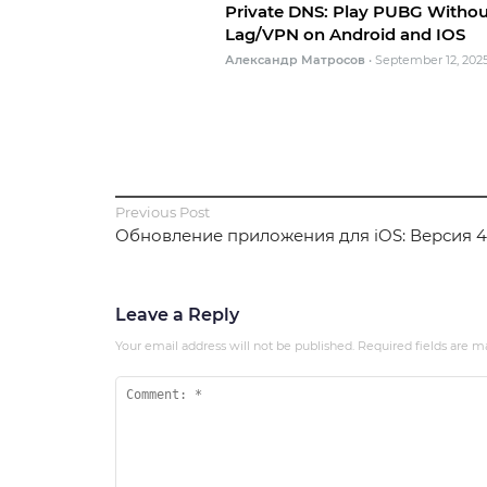
Private DNS: Play PUBG Withou
Lag/VPN on Android and IOS
Александр Матросов
•
September 12, 202
Previous Post
Обновление приложения для iOS: Версия 4.1
Leave a Reply
Your email address will not be published.
Required fields are 