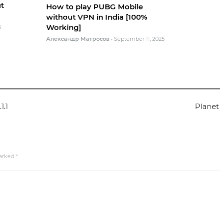
t
How to play PUBG Mobile
without VPN in India [100%
Working]
5
Александр Матросов
•
September 11, 2025
.1
Planet
marked
*