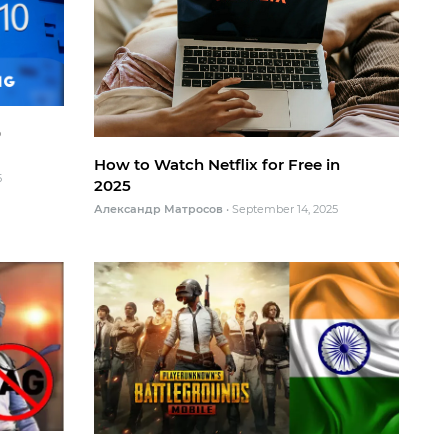
0
How to Watch Netflix for Free in
5
2025
Александр Матросов
•
September 14, 2025