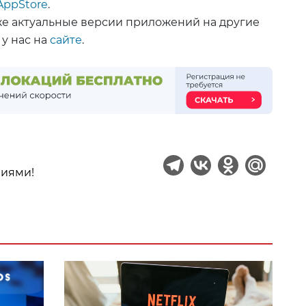
AppStore
.
же актуальные версии приложений на другие
 у нас на
сайте
.
ниями!