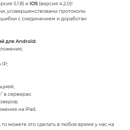
рсия 5.1.8) и
iOS
(версия 4.2.0)!
ки, усовершенствованы протоколы
шибки с соединением и доработан
 для Android:
иложения;
IP;
ацией;
 в серверах;
рверов;
жения на iPad.
то можете это сделать в любое время у нас на