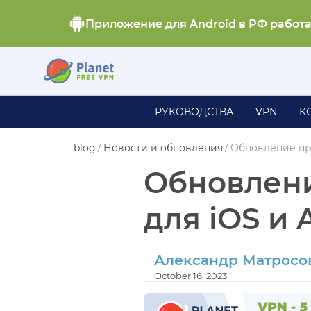
Приложение для Android в РФ работ
РУКОВОДСТВА
VPN
К
blog
/
Новости и обновления
/
Обновление пр
Обновлен
для iOS и
Александр Матросо
October 16, 2023