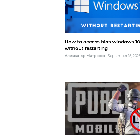
How to access bios windows 1
without restarting
Александр Матросов
•
September 15, 202