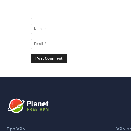
Про VPN
VPN п