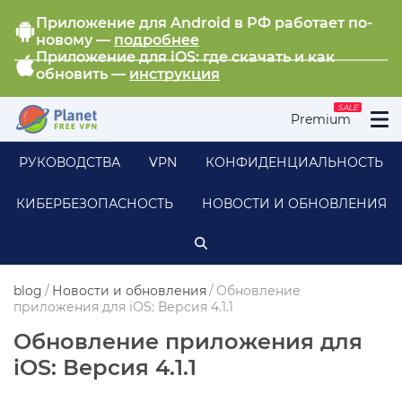
Приложение для Android в РФ работает по-
новому —
подробнее
Приложение для iOS: где скачать и как
обновить —
инструкция
SALE
Premium
РУКОВОДСТВА
VPN
КОНФИДЕНЦИАЛЬНОСТЬ
КИБЕРБЕЗОПАСНОСТЬ
НОВОСТИ И ОБНОВЛЕНИЯ
blog
/
Новости и обновления
/
Обновление
приложения для iOS: Версия 4.1.1
Обновление приложения для
iOS: Версия 4.1.1